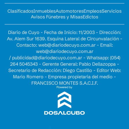
Clasificados
Inmuebles
Automotores
Empleos
Servicios
Avisos Fúnebres y Misas
Edictos
Diario de Cuyo - Fecha de Inicio: 11/2003 - Dirección:
Av. Alem Sur 1639. Esquina Lateral de Circunvalación -
Contacto:
web@diariodecuyo.com.ar
- Email:
web@diariodecuyo.com.ar
/
publicidad@diariodecuyo.com.ar
-
Whatsapp: (054)
264 5045343 - Gerente General: Pablo Dellazoppa -
Secretario de Redacción: Diego Castillo - Editor Web:
Mario Romero - Empresa propietaria del medio -
FRANCISCO MONTES S.A.C.I.F.