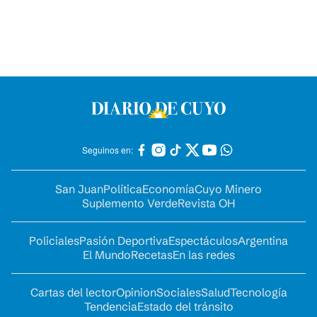
Seguinos en:
San Juan
Política
Economía
Cuyo Minero
Suplemento Verde
Revista OH
Policiales
Pasión Deportiva
Espectáculos
Argentina
El Mundo
Recetas
En las redes
Cartas del lector
Opinion
Sociales
Salud
Tecnología
Tendencia
Estado del tránsito