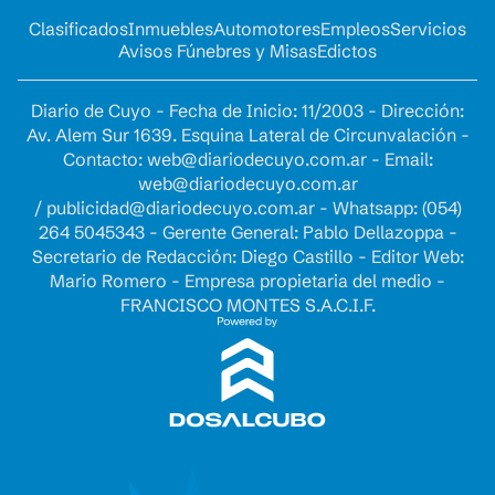
Clasificados
Inmuebles
Automotores
Empleos
Servicios
Avisos Fúnebres y Misas
Edictos
Diario de Cuyo - Fecha de Inicio: 11/2003 - Dirección:
Av. Alem Sur 1639. Esquina Lateral de Circunvalación -
Contacto:
web@diariodecuyo.com.ar
- Email:
web@diariodecuyo.com.ar
/
publicidad@diariodecuyo.com.ar
-
Whatsapp: (054)
264 5045343 - Gerente General: Pablo Dellazoppa -
Secretario de Redacción: Diego Castillo - Editor Web:
Mario Romero - Empresa propietaria del medio -
FRANCISCO MONTES S.A.C.I.F.