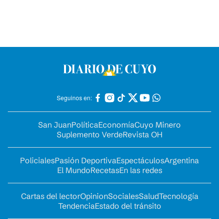
Seguinos en:
San Juan
Política
Economía
Cuyo Minero
Suplemento Verde
Revista OH
Policiales
Pasión Deportiva
Espectáculos
Argentina
El Mundo
Recetas
En las redes
Cartas del lector
Opinion
Sociales
Salud
Tecnología
Tendencia
Estado del tránsito