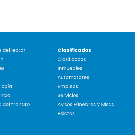
 del lector
Clasificados
on
Clasificados
es
Inmuebles
Automotores
logía
Empleos
ncia
Servicios
 del tránsito
Avisos Fúnebres y Misas
Edictos