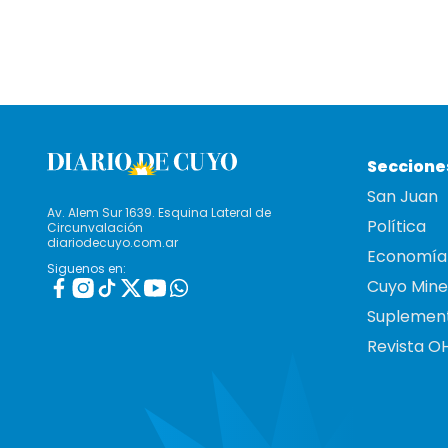
Seccione
San Juan
Av. Alem Sur 1639. Esquina Lateral de
Política
Circunvalación
diariodecuyo.com.ar
Economía
Siguenos en:
Cuyo Mine
Suplemen
Revista O