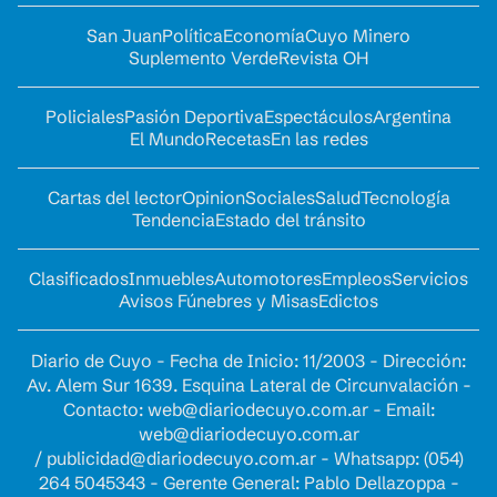
San Juan
Política
Economía
Cuyo Minero
Suplemento Verde
Revista OH
Policiales
Pasión Deportiva
Espectáculos
Argentina
El Mundo
Recetas
En las redes
Cartas del lector
Opinion
Sociales
Salud
Tecnología
Tendencia
Estado del tránsito
Clasificados
Inmuebles
Automotores
Empleos
Servicios
Avisos Fúnebres y Misas
Edictos
Diario de Cuyo - Fecha de Inicio: 11/2003 - Dirección:
Av. Alem Sur 1639. Esquina Lateral de Circunvalación -
Contacto:
web@diariodecuyo.com.ar
- Email:
web@diariodecuyo.com.ar
/
publicidad@diariodecuyo.com.ar
-
Whatsapp: (054)
264 5045343 - Gerente General: Pablo Dellazoppa -