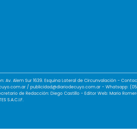
ión: Av. Alem Sur 1639. Esquina Lateral de Circunvalación - Contac
cuyo.com.ar
/
publicidad@diariodecuyo.com.ar
-
Whatsapp: (0
cretario de Redacción: Diego Castillo - Editor Web: Mario Romer
 S.A.C.I.F.