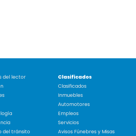
 del lector
Clasificados
on
Clasificados
es
Inmuebles
Automotores
logía
Empleos
ncia
Servicios
 del tránsito
Avisos Fúnebres y Misas