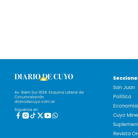
Seccione
San Juan
Av. Alem Sur 1639. Esquina Lateral de
Política
Circunvalación
diariodecuyo.com.ar
Economía
Siguenos en:
Cuyo Mine
Suplemen
Revista O