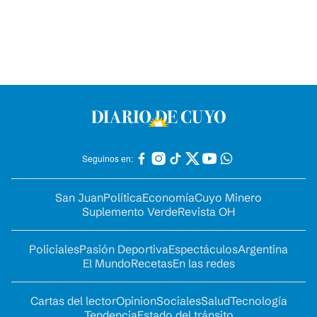
Seguinos en:
San Juan
Política
Economía
Cuyo Minero
Suplemento Verde
Revista OH
Policiales
Pasión Deportiva
Espectáculos
Argentina
El Mundo
Recetas
En las redes
Cartas del lector
Opinion
Sociales
Salud
Tecnología
Tendencia
Estado del tránsito