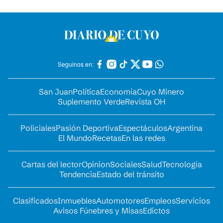
Seguinos en:
San Juan
Política
Economía
Cuyo Minero
Suplemento Verde
Revista OH
Policiales
Pasión Deportiva
Espectáculos
Argentina
El Mundo
Recetas
En las redes
Cartas del lector
Opinion
Sociales
Salud
Tecnología
Tendencia
Estado del tránsito
Clasificados
Inmuebles
Automotores
Empleos
Servicios
Avisos Fúnebres y Misas
Edictos