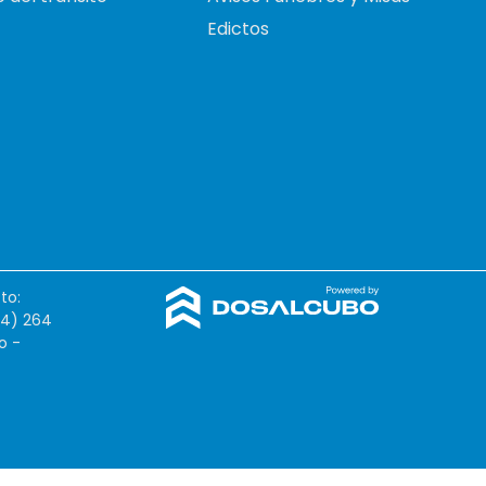
Edictos
to:
54) 264
o -