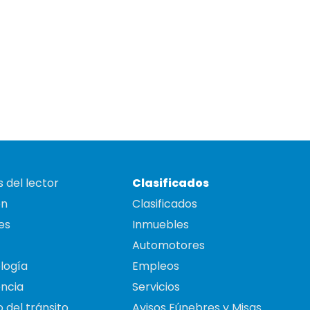
 del lector
Clasificados
on
Clasificados
es
Inmuebles
Automotores
logía
Empleos
ncia
Servicios
 del tránsito
Avisos Fúnebres y Misas