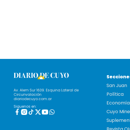
Seccione
San Juan
Av. Alem Sur 1639. Esquina Lateral de
Política
Circunvalación
diariodecuyo.com.ar
Economía
Siguenos en:
Cuyo Mine
Suplemen
Revista O