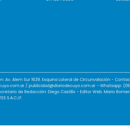
ión: Av. Alem Sur 1639. Esquina Lateral de Circunvalación - Contac
cuyo.com.ar
/
publicidad@diariodecuyo.com.ar
-
Whatsapp: (0
cretario de Redacción: Diego Castillo - Editor Web: Mario Romer
 S.A.C.I.F.