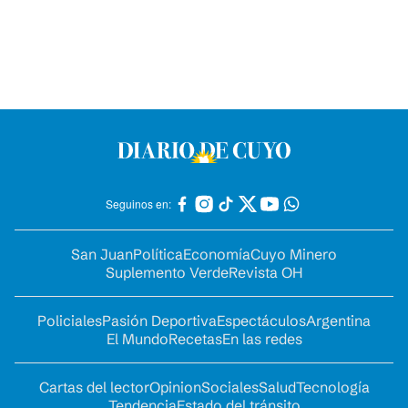
Seguinos en:
San Juan
Política
Economía
Cuyo Minero
Suplemento Verde
Revista OH
Policiales
Pasión Deportiva
Espectáculos
Argentina
El Mundo
Recetas
En las redes
Cartas del lector
Opinion
Sociales
Salud
Tecnología
Tendencia
Estado del tránsito