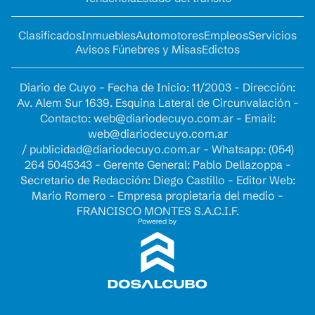
Clasificados
Inmuebles
Automotores
Empleos
Servicios
Avisos Fúnebres y Misas
Edictos
Diario de Cuyo - Fecha de Inicio: 11/2003 - Dirección:
Av. Alem Sur 1639. Esquina Lateral de Circunvalación -
Contacto:
web@diariodecuyo.com.ar
- Email:
web@diariodecuyo.com.ar
/
publicidad@diariodecuyo.com.ar
-
Whatsapp: (054)
264 5045343 - Gerente General: Pablo Dellazoppa -
Secretario de Redacción: Diego Castillo - Editor Web:
Mario Romero - Empresa propietaria del medio -
FRANCISCO MONTES S.A.C.I.F.