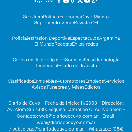
Seguinos en:
San Juan
Política
Economía
Cuyo Minero
Suplemento Verde
Revista OH
Policiales
Pasión Deportiva
Espectáculos
Argentina
El Mundo
Recetas
En las redes
Cartas del lector
Opinion
Sociales
Salud
Tecnología
Tendencia
Estado del tránsito
Clasificados
Inmuebles
Automotores
Empleos
Servicios
Avisos Fúnebres y Misas
Edictos
Diario de Cuyo - Fecha de Inicio: 11/2003 - Dirección:
Av. Alem Sur 1639. Esquina Lateral de Circunvalación -
Contacto:
web@diariodecuyo.com.ar
- Email:
web@diariodecuyo.com.ar
/
publicidad@diariodecuyo.com.ar
-
Whatsapp: (054)