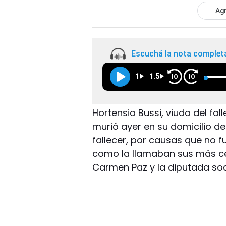
Agr
Escuchá la nota complet
1
1.5
10
10
Hortensia Bussi, viuda del fal
murió ayer en su domicilio d
fallecer, por causas que no
como la llamaban sus más ce
Carmen Paz y la diputada soci