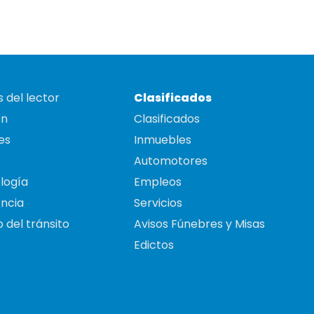
 del lector
Clasificados
on
Clasificados
es
Inmuebles
Automotores
logía
Empleos
ncia
Servicios
 del tránsito
Avisos Fúnebres y Misas
Edictos