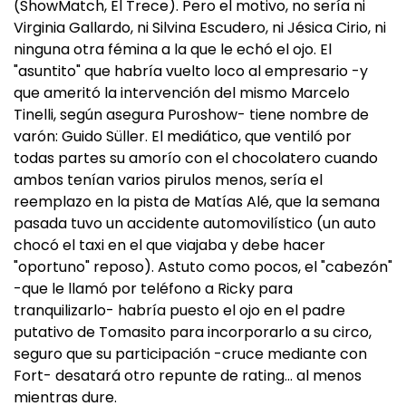
(ShowMatch, El Trece). Pero el motivo, no sería ni
Virginia Gallardo, ni Silvina Escudero, ni Jésica Cirio, ni
ninguna otra fémina a la que le echó el ojo. El
"asuntito" que habría vuelto loco al empresario -y
que ameritó la intervención del mismo Marcelo
Tinelli, según asegura Puroshow- tiene nombre de
varón: Guido Süller. El mediático, que ventiló por
todas partes su amorío con el chocolatero cuando
ambos tenían varios pirulos menos, sería el
reemplazo en la pista de Matías Alé, que la semana
pasada tuvo un accidente automovilístico (un auto
chocó el taxi en el que viajaba y debe hacer
"oportuno" reposo). Astuto como pocos, el "cabezón"
-que le llamó por teléfono a Ricky para
tranquilizarlo- habría puesto el ojo en el padre
putativo de Tomasito para incorporarlo a su circo,
seguro que su participación -cruce mediante con
Fort- desatará otro repunte de rating… al menos
mientras dure.