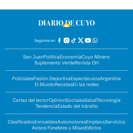
Seguinos en:
San Juan
Política
Economía
Cuyo Minero
Suplemento Verde
Revista OH
Policiales
Pasión Deportiva
Espectáculos
Argentina
El Mundo
Recetas
En las redes
Cartas del lector
Opinion
Sociales
Salud
Tecnología
Tendencia
Estado del tránsito
Clasificados
Inmuebles
Automotores
Empleos
Servicios
Avisos Fúnebres y Misas
Edictos