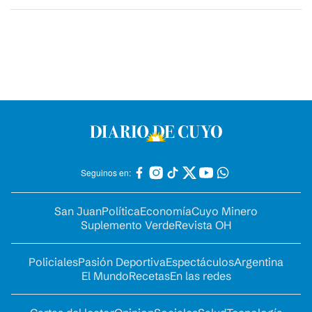
Seguinos en:
San Juan
Política
Economía
Cuyo Minero
Suplemento Verde
Revista OH
Policiales
Pasión Deportiva
Espectáculos
Argentina
El Mundo
Recetas
En las redes