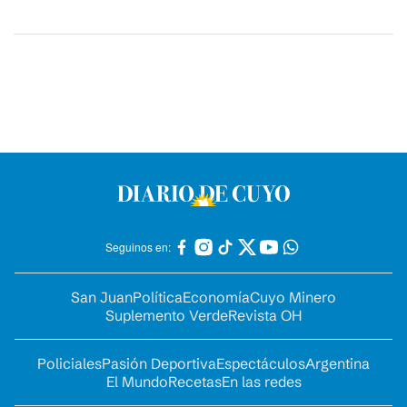
Seguinos en:
San Juan
Política
Economía
Cuyo Minero
Suplemento Verde
Revista OH
Policiales
Pasión Deportiva
Espectáculos
Argentina
El Mundo
Recetas
En las redes