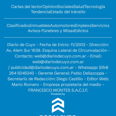
Cartas del lector
Opinion
Sociales
Salud
Tecnología
Tendencia
Estado del tránsito
Clasificados
Inmuebles
Automotores
Empleos
Servicios
Avisos Fúnebres y Misas
Edictos
Diario de Cuyo - Fecha de Inicio: 11/2003 - Dirección:
Av. Alem Sur 1639. Esquina Lateral de Circunvalación -
Contacto:
web@diariodecuyo.com.ar
- Email:
web@diariodecuyo.com.ar
/
publicidad@diariodecuyo.com.ar
-
Whatsapp: (054)
264 5045343 - Gerente General: Pablo Dellazoppa -
Secretario de Redacción: Diego Castillo - Editor Web:
Mario Romero - Empresa propietaria del medio -
FRANCISCO MONTES S.A.C.I.F.