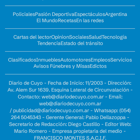
Policiales
Pasión Deportiva
Espectáculos
Argentina
El Mundo
Recetas
En las redes
Cartas del lector
Opinion
Sociales
Salud
Tecnología
Tendencia
Estado del tránsito
Clasificados
Inmuebles
Automotores
Empleos
Servicios
Avisos Fúnebres y Misas
Edictos
Diario de Cuyo - Fecha de Inicio: 11/2003 - Dirección:
Av. Alem Sur 1639. Esquina Lateral de Circunvalación -
Contacto:
web@diariodecuyo.com.ar
- Email:
web@diariodecuyo.com.ar
/
publicidad@diariodecuyo.com.ar
-
Whatsapp: (054)
264 5045343 - Gerente General: Pablo Dellazoppa -
Secretario de Redacción: Diego Castillo - Editor Web:
Mario Romero - Empresa propietaria del medio -
FRANCISCO MONTES S.A.C.I.F.