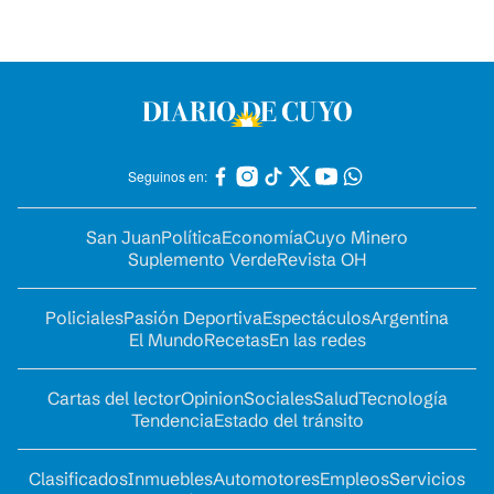
Seguinos en:
San Juan
Política
Economía
Cuyo Minero
Suplemento Verde
Revista OH
Policiales
Pasión Deportiva
Espectáculos
Argentina
El Mundo
Recetas
En las redes
Cartas del lector
Opinion
Sociales
Salud
Tecnología
Tendencia
Estado del tránsito
Clasificados
Inmuebles
Automotores
Empleos
Servicios