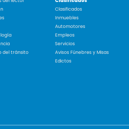
 del lector
Clasificados
on
Clasificados
es
Inmuebles
Automotores
logía
Empleos
ncia
Servicios
 del tránsito
Avisos Fúnebres y Misas
Edictos