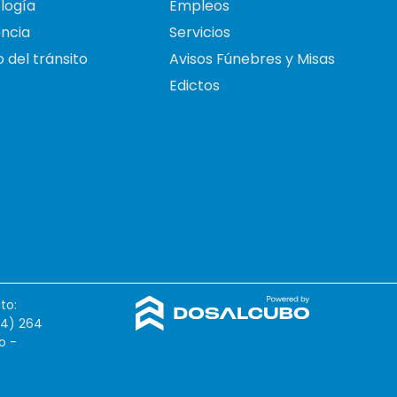
logía
Empleos
ncia
Servicios
 del tránsito
Avisos Fúnebres y Misas
Edictos
to:
54) 264
o -