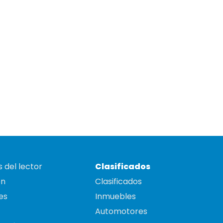
 del lector
Clasificados
on
Clasificados
es
Inmuebles
Automotores