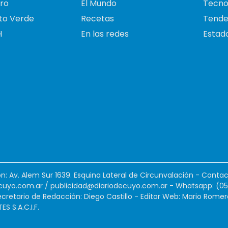
ro
El Mundo
Tecno
to Verde
Recetas
Tende
H
En las redes
Estado
ión: Av. Alem Sur 1639. Esquina Lateral de Circunvalación - Contac
cuyo.com.ar
/
publicidad@diariodecuyo.com.ar
-
Whatsapp: (0
cretario de Redacción: Diego Castillo - Editor Web: Mario Romer
 S.A.C.I.F.