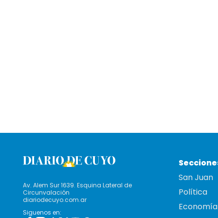
Seccione
San Juan
Av. Alem Sur 1639. Esquina Lateral de
Política
Circunvalación
diariodecuyo.com.ar
Economía
Siguenos en: