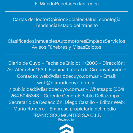
El Mundo
Recetas
En las redes
Cartas del lector
Opinion
Sociales
Salud
Tecnología
Tendencia
Estado del tránsito
Clasificados
Inmuebles
Automotores
Empleos
Servicios
Avisos Fúnebres y Misas
Edictos
Diario de Cuyo - Fecha de Inicio: 11/2003 - Dirección:
Av. Alem Sur 1639. Esquina Lateral de Circunvalación -
Contacto:
web@diariodecuyo.com.ar
- Email:
web@diariodecuyo.com.ar
/
publicidad@diariodecuyo.com.ar
-
Whatsapp: (054)
264 5045343 - Gerente General: Pablo Dellazoppa -
Secretario de Redacción: Diego Castillo - Editor Web:
Mario Romero - Empresa propietaria del medio -
FRANCISCO MONTES S.A.C.I.F.