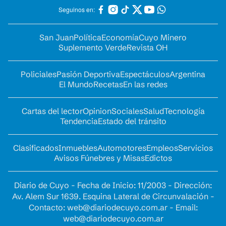
Seguinos en:
San Juan
Política
Economía
Cuyo Minero
Suplemento Verde
Revista OH
Policiales
Pasión Deportiva
Espectáculos
Argentina
El Mundo
Recetas
En las redes
Cartas del lector
Opinion
Sociales
Salud
Tecnología
Tendencia
Estado del tránsito
Clasificados
Inmuebles
Automotores
Empleos
Servicios
Avisos Fúnebres y Misas
Edictos
Diario de Cuyo - Fecha de Inicio: 11/2003 - Dirección:
Av. Alem Sur 1639. Esquina Lateral de Circunvalación -
Contacto:
web@diariodecuyo.com.ar
- Email:
web@diariodecuyo.com.ar