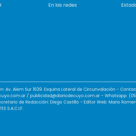
H
En las redes
Estado
ión: Av. Alem Sur 1639. Esquina Lateral de Circunvalación - Contac
cuyo.com.ar
/
publicidad@diariodecuyo.com.ar
-
Whatsapp: (0
cretario de Redacción: Diego Castillo - Editor Web: Mario Romer
 S.A.C.I.F.