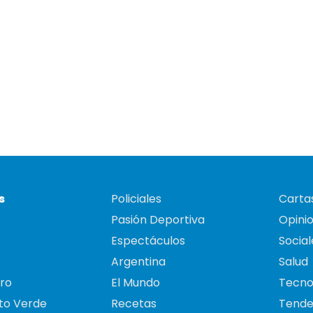
s
Policiales
Cartas
Pasión Deportiva
Opini
Espectáculos
Social
Argentina
Salud
ro
El Mundo
Tecno
to Verde
Recetas
Tende