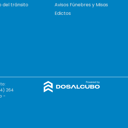
 del tránsito
Avisos Fúnebres y Misas
Edictos
to:
54) 264
o -