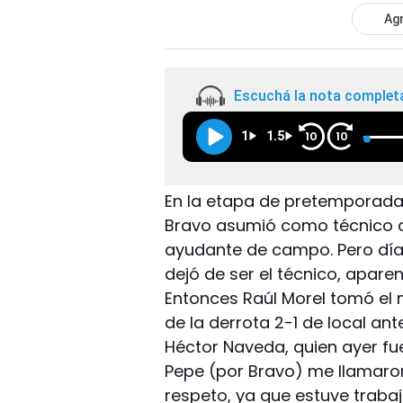
Agr
Escuchá la nota complet
1
1.5
10
10
En la etapa de pretemporada a
Bravo asumió como técnico d
ayudante de campo. Pero día
dejó de ser el técnico, apar
Entonces Raúl Morel tomó el 
de la derrota 2-1 de local an
Héctor Naveda, quien ayer fu
Pepe (por Bravo) me llamaron
respeto, ya que estuve traba