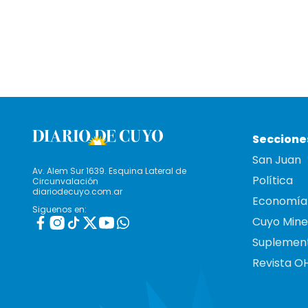
Seccione
San Juan
Av. Alem Sur 1639. Esquina Lateral de
Política
Circunvalación
diariodecuyo.com.ar
Economía
Siguenos en:
Cuyo Mine
Suplemen
Revista O