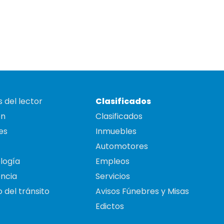
 del lector
Clasificados
on
Clasificados
es
Inmuebles
Automotores
logía
Empleos
ncia
Servicios
 del tránsito
Avisos Fúnebres y Misas
Edictos