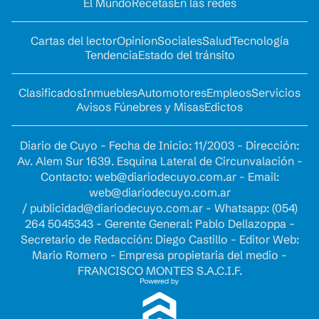
El Mundo
Recetas
En las redes
Cartas del lector
Opinion
Sociales
Salud
Tecnología
Tendencia
Estado del tránsito
Clasificados
Inmuebles
Automotores
Empleos
Servicios
Avisos Fúnebres y Misas
Edictos
Diario de Cuyo - Fecha de Inicio: 11/2003 - Dirección:
Av. Alem Sur 1639. Esquina Lateral de Circunvalación -
Contacto:
web@diariodecuyo.com.ar
- Email:
web@diariodecuyo.com.ar
/
publicidad@diariodecuyo.com.ar
-
Whatsapp: (054)
264 5045343 - Gerente General: Pablo Dellazoppa -
Secretario de Redacción: Diego Castillo - Editor Web:
Mario Romero - Empresa propietaria del medio -
FRANCISCO MONTES S.A.C.I.F.