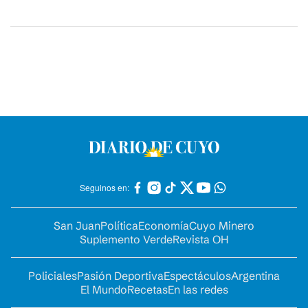
Seguinos en:
San Juan
Política
Economía
Cuyo Minero
Suplemento Verde
Revista OH
Policiales
Pasión Deportiva
Espectáculos
Argentina
El Mundo
Recetas
En las redes