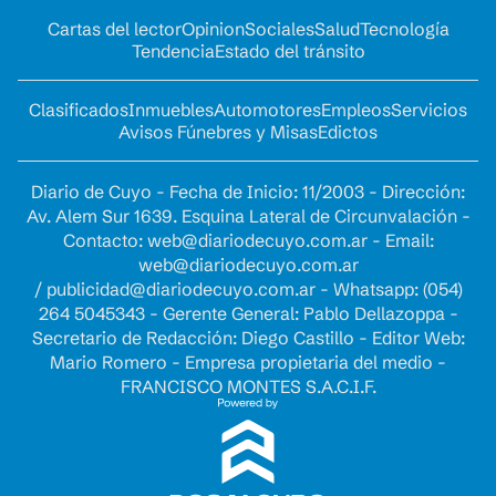
Cartas del lector
Opinion
Sociales
Salud
Tecnología
Tendencia
Estado del tránsito
Clasificados
Inmuebles
Automotores
Empleos
Servicios
Avisos Fúnebres y Misas
Edictos
Diario de Cuyo - Fecha de Inicio: 11/2003 - Dirección:
Av. Alem Sur 1639. Esquina Lateral de Circunvalación -
Contacto:
web@diariodecuyo.com.ar
- Email:
web@diariodecuyo.com.ar
/
publicidad@diariodecuyo.com.ar
-
Whatsapp: (054)
264 5045343 - Gerente General: Pablo Dellazoppa -
Secretario de Redacción: Diego Castillo - Editor Web:
Mario Romero - Empresa propietaria del medio -
FRANCISCO MONTES S.A.C.I.F.