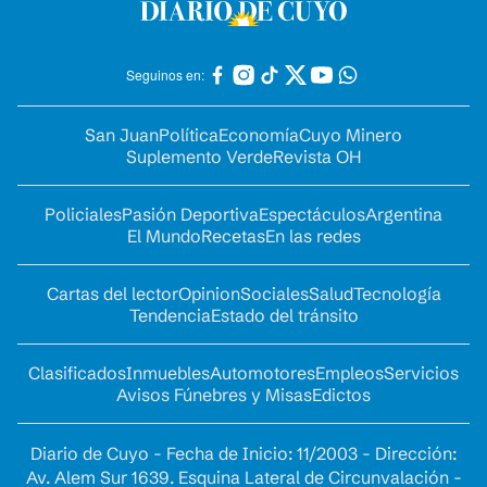
Seguinos en:
San Juan
Política
Economía
Cuyo Minero
Suplemento Verde
Revista OH
Policiales
Pasión Deportiva
Espectáculos
Argentina
El Mundo
Recetas
En las redes
Cartas del lector
Opinion
Sociales
Salud
Tecnología
Tendencia
Estado del tránsito
Clasificados
Inmuebles
Automotores
Empleos
Servicios
Avisos Fúnebres y Misas
Edictos
Diario de Cuyo - Fecha de Inicio: 11/2003 - Dirección:
Av. Alem Sur 1639. Esquina Lateral de Circunvalación -