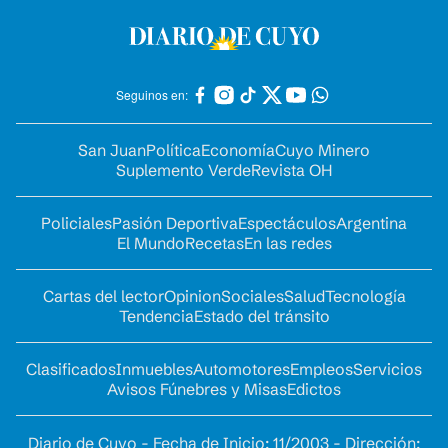
Seguinos en:
San Juan
Política
Economía
Cuyo Minero
Suplemento Verde
Revista OH
Policiales
Pasión Deportiva
Espectáculos
Argentina
El Mundo
Recetas
En las redes
Cartas del lector
Opinion
Sociales
Salud
Tecnología
Tendencia
Estado del tránsito
Clasificados
Inmuebles
Automotores
Empleos
Servicios
Avisos Fúnebres y Misas
Edictos
Diario de Cuyo - Fecha de Inicio: 11/2003 - Dirección: