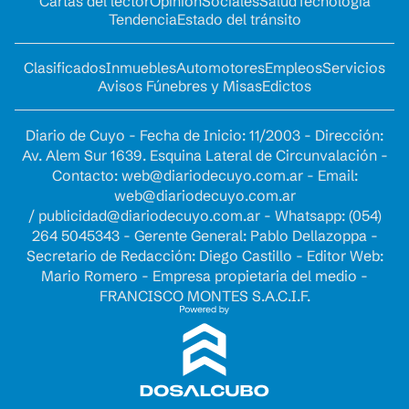
Cartas del lector
Opinion
Sociales
Salud
Tecnología
Tendencia
Estado del tránsito
Clasificados
Inmuebles
Automotores
Empleos
Servicios
Avisos Fúnebres y Misas
Edictos
Diario de Cuyo - Fecha de Inicio: 11/2003 - Dirección:
Av. Alem Sur 1639. Esquina Lateral de Circunvalación -
Contacto:
web@diariodecuyo.com.ar
- Email:
web@diariodecuyo.com.ar
/
publicidad@diariodecuyo.com.ar
-
Whatsapp: (054)
264 5045343 - Gerente General: Pablo Dellazoppa -
Secretario de Redacción: Diego Castillo - Editor Web:
Mario Romero - Empresa propietaria del medio -
FRANCISCO MONTES S.A.C.I.F.