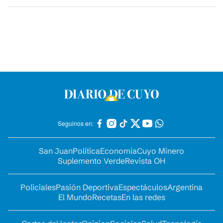
Seguinos en:
San Juan
Política
Economía
Cuyo Minero
Suplemento Verde
Revista OH
Policiales
Pasión Deportiva
Espectáculos
Argentina
El Mundo
Recetas
En las redes