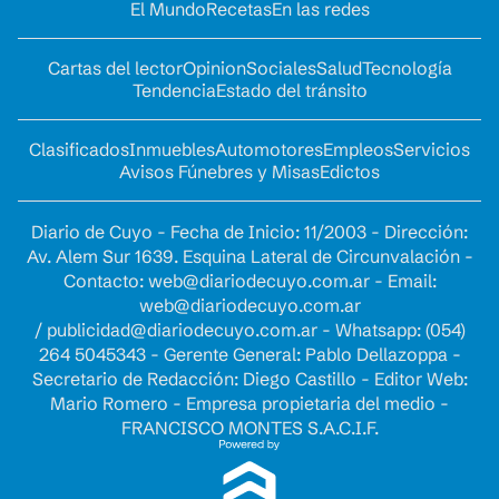
El Mundo
Recetas
En las redes
Cartas del lector
Opinion
Sociales
Salud
Tecnología
Tendencia
Estado del tránsito
Clasificados
Inmuebles
Automotores
Empleos
Servicios
Avisos Fúnebres y Misas
Edictos
Diario de Cuyo - Fecha de Inicio: 11/2003 - Dirección:
Av. Alem Sur 1639. Esquina Lateral de Circunvalación -
Contacto:
web@diariodecuyo.com.ar
- Email:
web@diariodecuyo.com.ar
/
publicidad@diariodecuyo.com.ar
-
Whatsapp: (054)
264 5045343 - Gerente General: Pablo Dellazoppa -
Secretario de Redacción: Diego Castillo - Editor Web:
Mario Romero - Empresa propietaria del medio -
FRANCISCO MONTES S.A.C.I.F.