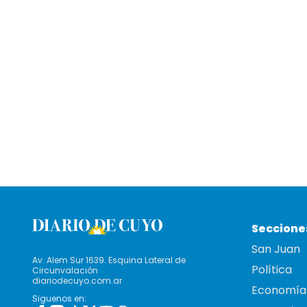
Seccione
San Juan
Av. Alem Sur 1639. Esquina Lateral de
Política
Circunvalación
diariodecuyo.com.ar
Economía
Siguenos en: