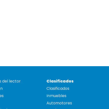
 del lector
Clasificados
on
Clasificados
es
Inmuebles
Automotores