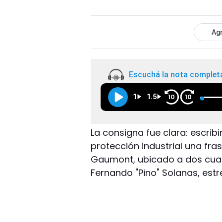
Agr
Escuchá la nota complet
1
1.5
10
10
La consigna fue clara: escri
protección industrial una fras
Gaumont, ubicado a dos cua
Fernando "Pino" Solanas, estre