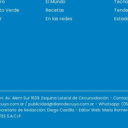
ro
El Mundo
Tecno
to Verde
Recetas
Tende
H
En las redes
Estado
ión: Av. Alem Sur 1639. Esquina Lateral de Circunvalación - Contac
cuyo.com.ar
/
publicidad@diariodecuyo.com.ar
-
Whatsapp: (0
cretario de Redacción: Diego Castillo - Editor Web: Mario Romer
 S.A.C.I.F.