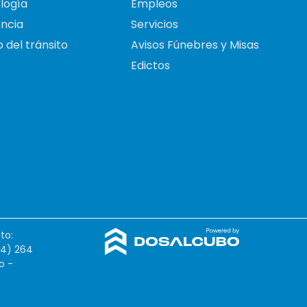
logía
Empleos
ncia
Servicios
 del tránsito
Avisos Fúnebres y Misas
Edictos
to:
54) 264
o -