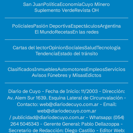
San Juan
Política
Economía
Cuyo Minero
Suplemento Verde
Revista OH
Policiales
Pasión Deportiva
Espectáculos
Argentina
El Mundo
Recetas
En las redes
Cartas del lector
Opinion
Sociales
Salud
Tecnología
Tendencia
Estado del tránsito
Clasificados
Inmuebles
Automotores
Empleos
Servicios
Avisos Fúnebres y Misas
Edictos
Diario de Cuyo - Fecha de Inicio: 11/2003 - Dirección:
Av. Alem Sur 1639. Esquina Lateral de Circunvalación -
Contacto:
web@diariodecuyo.com.ar
- Email:
web@diariodecuyo.com.ar
/
publicidad@diariodecuyo.com.ar
-
Whatsapp: (054)
264 5045343 - Gerente General: Pablo Dellazoppa -
Secretario de Redacción: Diego Castillo - Editor Web: