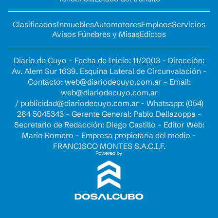
Clasificados
Inmuebles
Automotores
Empleos
Servicios
Avisos Fúnebres y Misas
Edictos
Diario de Cuyo - Fecha de Inicio: 11/2003 - Dirección:
Av. Alem Sur 1639. Esquina Lateral de Circunvalación -
Contacto:
web@diariodecuyo.com.ar
- Email:
web@diariodecuyo.com.ar
/
publicidad@diariodecuyo.com.ar
-
Whatsapp: (054)
264 5045343 - Gerente General: Pablo Dellazoppa -
Secretario de Redacción: Diego Castillo - Editor Web:
Mario Romero - Empresa propietaria del medio -
FRANCISCO MONTES S.A.C.I.F.