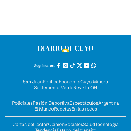
Seguinos en:
San Juan
Política
Economía
Cuyo Minero
Suplemento Verde
Revista OH
Policiales
Pasión Deportiva
Espectáculos
Argentina
El Mundo
Recetas
En las redes
Cartas del lector
Opinion
Sociales
Salud
Tecnología
Tendencia
Estado del tránsito