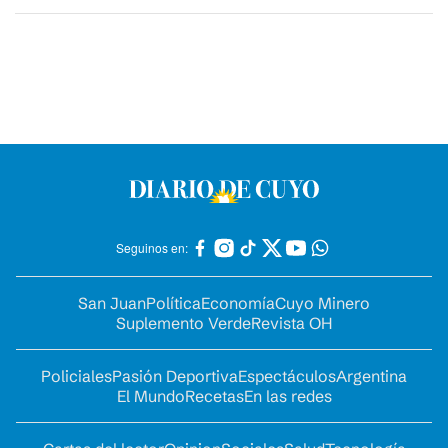
Seguinos en:
San Juan
Política
Economía
Cuyo Minero
Suplemento Verde
Revista OH
Policiales
Pasión Deportiva
Espectáculos
Argentina
El Mundo
Recetas
En las redes