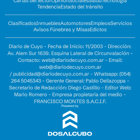
Cartas del lector
Opinion
Sociales
Salud
Tecnología
Tendencia
Estado del tránsito
Clasificados
Inmuebles
Automotores
Empleos
Servicios
Avisos Fúnebres y Misas
Edictos
Diario de Cuyo - Fecha de Inicio: 11/2003 - Dirección:
Av. Alem Sur 1639. Esquina Lateral de Circunvalación -
Contacto:
web@diariodecuyo.com.ar
- Email:
web@diariodecuyo.com.ar
/
publicidad@diariodecuyo.com.ar
-
Whatsapp: (054)
264 5045343 - Gerente General: Pablo Dellazoppa -
Secretario de Redacción: Diego Castillo - Editor Web:
Mario Romero - Empresa propietaria del medio -
FRANCISCO MONTES S.A.C.I.F.