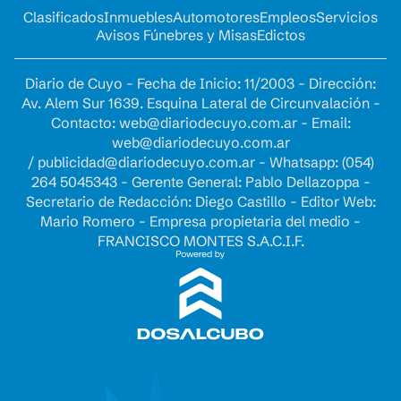
Clasificados
Inmuebles
Automotores
Empleos
Servicios
Avisos Fúnebres y Misas
Edictos
Diario de Cuyo - Fecha de Inicio: 11/2003 - Dirección:
Av. Alem Sur 1639. Esquina Lateral de Circunvalación -
Contacto:
web@diariodecuyo.com.ar
- Email:
web@diariodecuyo.com.ar
/
publicidad@diariodecuyo.com.ar
-
Whatsapp: (054)
264 5045343 - Gerente General: Pablo Dellazoppa -
Secretario de Redacción: Diego Castillo - Editor Web:
Mario Romero - Empresa propietaria del medio -
FRANCISCO MONTES S.A.C.I.F.