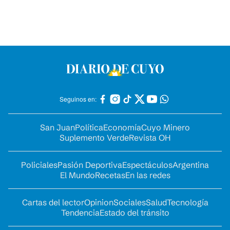
Seguinos en:
San Juan
Política
Economía
Cuyo Minero
Suplemento Verde
Revista OH
Policiales
Pasión Deportiva
Espectáculos
Argentina
El Mundo
Recetas
En las redes
Cartas del lector
Opinion
Sociales
Salud
Tecnología
Tendencia
Estado del tránsito