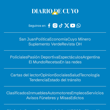
Seguinos en:
San Juan
Política
Economía
Cuyo Minero
Suplemento Verde
Revista OH
Policiales
Pasión Deportiva
Espectáculos
Argentina
El Mundo
Recetas
En las redes
Cartas del lector
Opinion
Sociales
Salud
Tecnología
Tendencia
Estado del tránsito
Clasificados
Inmuebles
Automotores
Empleos
Servicios
Avisos Fúnebres y Misas
Edictos