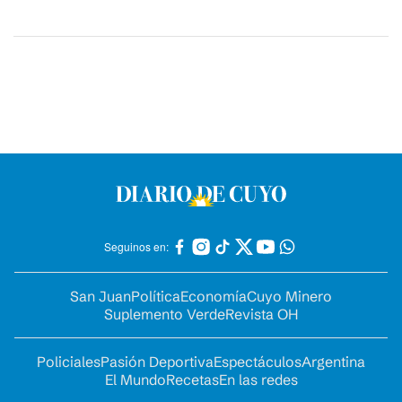
Seguinos en:
San Juan
Política
Economía
Cuyo Minero
Suplemento Verde
Revista OH
Policiales
Pasión Deportiva
Espectáculos
Argentina
El Mundo
Recetas
En las redes