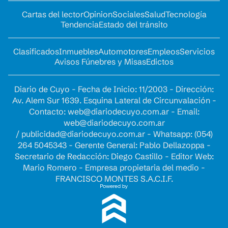
Cartas del lector
Opinion
Sociales
Salud
Tecnología
Tendencia
Estado del tránsito
Clasificados
Inmuebles
Automotores
Empleos
Servicios
Avisos Fúnebres y Misas
Edictos
Diario de Cuyo - Fecha de Inicio: 11/2003 - Dirección:
Av. Alem Sur 1639. Esquina Lateral de Circunvalación -
Contacto:
web@diariodecuyo.com.ar
- Email:
web@diariodecuyo.com.ar
/
publicidad@diariodecuyo.com.ar
-
Whatsapp: (054)
264 5045343 - Gerente General: Pablo Dellazoppa -
Secretario de Redacción: Diego Castillo - Editor Web:
Mario Romero - Empresa propietaria del medio -
FRANCISCO MONTES S.A.C.I.F.