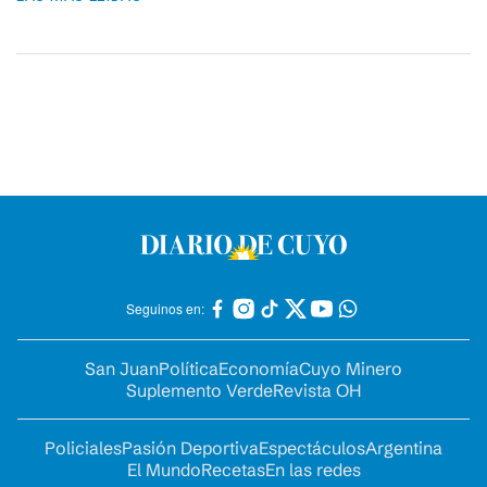
Seguinos en:
San Juan
Política
Economía
Cuyo Minero
Suplemento Verde
Revista OH
Policiales
Pasión Deportiva
Espectáculos
Argentina
El Mundo
Recetas
En las redes