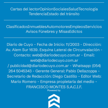
Cartas del lector
Opinion
Sociales
Salud
Tecnología
Tendencia
Estado del tránsito
Clasificados
Inmuebles
Automotores
Empleos
Servicios
Avisos Fúnebres y Misas
Edictos
Diario de Cuyo - Fecha de Inicio: 11/2003 - Dirección:
Av. Alem Sur 1639. Esquina Lateral de Circunvalación -
Contacto:
web@diariodecuyo.com.ar
- Email:
web@diariodecuyo.com.ar
/
publicidad@diariodecuyo.com.ar
-
Whatsapp: (054)
264 5045343 - Gerente General: Pablo Dellazoppa -
Secretario de Redacción: Diego Castillo - Editor Web:
Mario Romero - Empresa propietaria del medio -
FRANCISCO MONTES S.A.C.I.F.