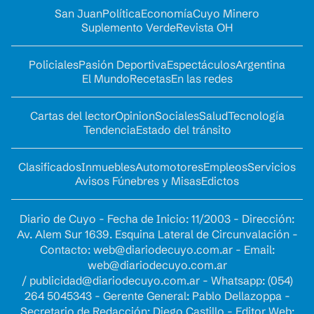
San Juan
Política
Economía
Cuyo Minero
Suplemento Verde
Revista OH
Policiales
Pasión Deportiva
Espectáculos
Argentina
El Mundo
Recetas
En las redes
Cartas del lector
Opinion
Sociales
Salud
Tecnología
Tendencia
Estado del tránsito
Clasificados
Inmuebles
Automotores
Empleos
Servicios
Avisos Fúnebres y Misas
Edictos
Diario de Cuyo - Fecha de Inicio: 11/2003 - Dirección:
Av. Alem Sur 1639. Esquina Lateral de Circunvalación -
Contacto:
web@diariodecuyo.com.ar
- Email:
web@diariodecuyo.com.ar
/
publicidad@diariodecuyo.com.ar
-
Whatsapp: (054)
264 5045343 - Gerente General: Pablo Dellazoppa -
Secretario de Redacción: Diego Castillo - Editor Web: