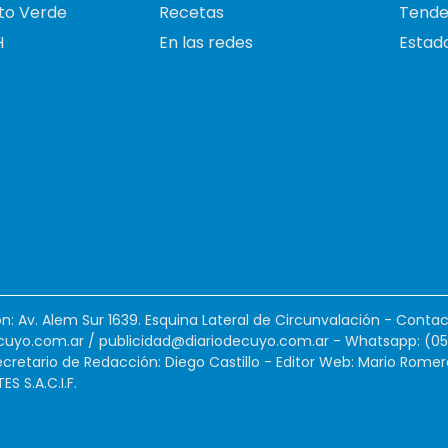
to Verde
Recetas
Tende
H
En las redes
Estado
ión: Av. Alem Sur 1639. Esquina Lateral de Circunvalación - Contac
cuyo.com.ar
/
publicidad@diariodecuyo.com.ar
-
Whatsapp: (0
cretario de Redacción: Diego Castillo - Editor Web: Mario Romer
 S.A.C.I.F.