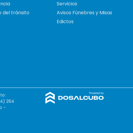
ncia
Servicios
 del tránsito
Avisos Fúnebres y Misas
Edictos
to:
54) 264
o -