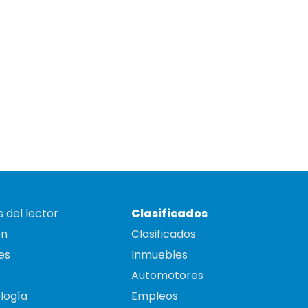
 del lector
Clasificados
on
Clasificados
es
Inmuebles
Automotores
logía
Empleos