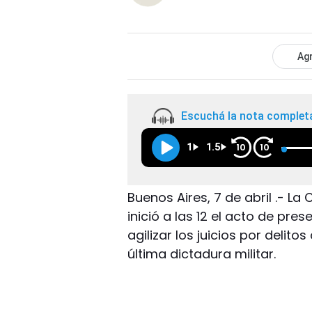
Agr
Escuchá la nota complet
1
1.5
10
10
Buenos Aires, 7 de abril .- La
inició a las 12 el acto de pr
agilizar los juicios por deli
última dictadura militar.