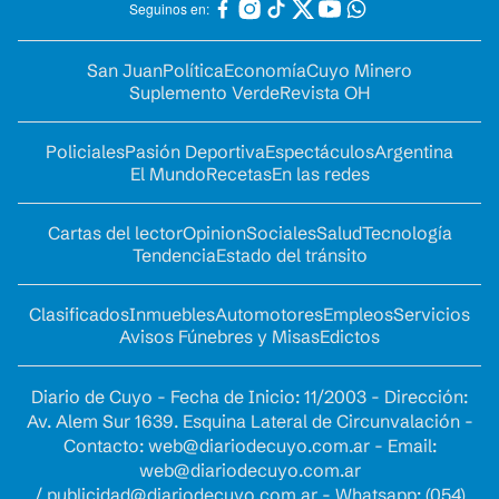
Seguinos en:
San Juan
Política
Economía
Cuyo Minero
Suplemento Verde
Revista OH
Policiales
Pasión Deportiva
Espectáculos
Argentina
El Mundo
Recetas
En las redes
Cartas del lector
Opinion
Sociales
Salud
Tecnología
Tendencia
Estado del tránsito
Clasificados
Inmuebles
Automotores
Empleos
Servicios
Avisos Fúnebres y Misas
Edictos
Diario de Cuyo - Fecha de Inicio: 11/2003 - Dirección:
Av. Alem Sur 1639. Esquina Lateral de Circunvalación -
Contacto:
web@diariodecuyo.com.ar
- Email:
web@diariodecuyo.com.ar
/
publicidad@diariodecuyo.com.ar
-
Whatsapp: (054)