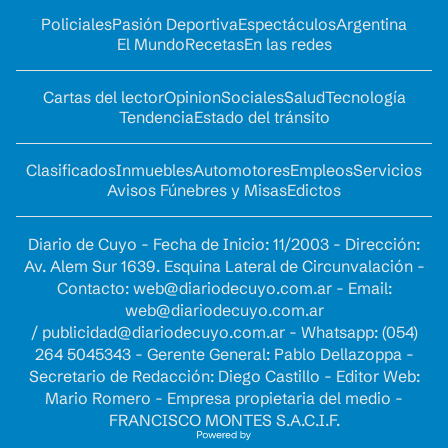
Policiales
Pasión Deportiva
Espectáculos
Argentina
El Mundo
Recetas
En las redes
Cartas del lector
Opinion
Sociales
Salud
Tecnología
Tendencia
Estado del tránsito
Clasificados
Inmuebles
Automotores
Empleos
Servicios
Avisos Fúnebres y Misas
Edictos
Diario de Cuyo - Fecha de Inicio: 11/2003 - Dirección:
Av. Alem Sur 1639. Esquina Lateral de Circunvalación -
Contacto:
web@diariodecuyo.com.ar
- Email:
web@diariodecuyo.com.ar
/
publicidad@diariodecuyo.com.ar
-
Whatsapp: (054)
264 5045343 - Gerente General: Pablo Dellazoppa -
Secretario de Redacción: Diego Castillo - Editor Web:
Mario Romero - Empresa propietaria del medio -
FRANCISCO MONTES S.A.C.I.F.