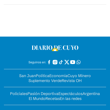
Seguinos en:
San Juan
Política
Economía
Cuyo Minero
Suplemento Verde
Revista OH
Policiales
Pasión Deportiva
Espectáculos
Argentina
El Mundo
Recetas
En las redes