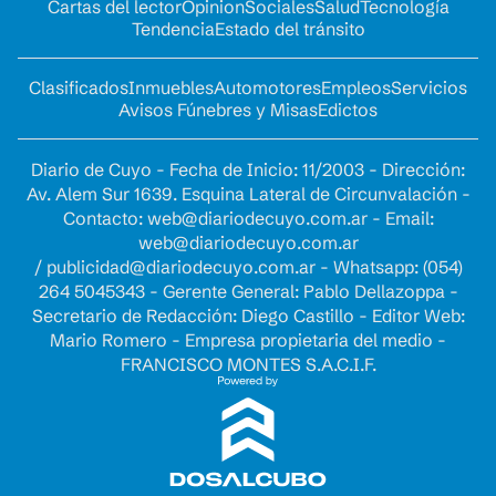
Cartas del lector
Opinion
Sociales
Salud
Tecnología
Tendencia
Estado del tránsito
Clasificados
Inmuebles
Automotores
Empleos
Servicios
Avisos Fúnebres y Misas
Edictos
Diario de Cuyo - Fecha de Inicio: 11/2003 - Dirección:
Av. Alem Sur 1639. Esquina Lateral de Circunvalación -
Contacto:
web@diariodecuyo.com.ar
- Email:
web@diariodecuyo.com.ar
/
publicidad@diariodecuyo.com.ar
-
Whatsapp: (054)
264 5045343 - Gerente General: Pablo Dellazoppa -
Secretario de Redacción: Diego Castillo - Editor Web:
Mario Romero - Empresa propietaria del medio -
FRANCISCO MONTES S.A.C.I.F.