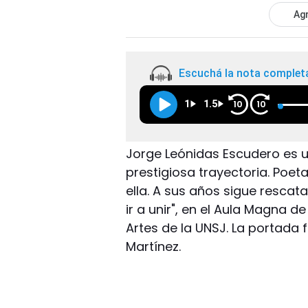
Agr
Escuchá la nota complet
1
1.5
10
10
Jorge Leónidas Escudero es u
prestigiosa trayectoria. Poet
ella. A sus años sigue rescat
ir a unir", en el Aula Magna d
Artes de la UNSJ. La portada 
Martínez.