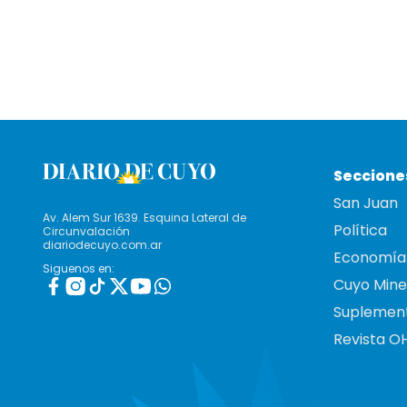
Seccione
San Juan
Av. Alem Sur 1639. Esquina Lateral de
Política
Circunvalación
diariodecuyo.com.ar
Economía
Siguenos en:
Cuyo Mine
Suplemen
Revista O