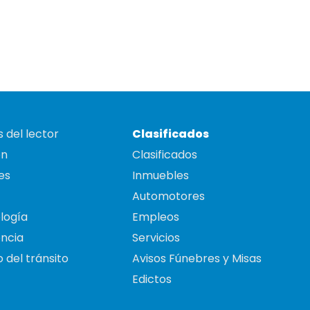
 del lector
Clasificados
on
Clasificados
es
Inmuebles
Automotores
logía
Empleos
ncia
Servicios
 del tránsito
Avisos Fúnebres y Misas
Edictos