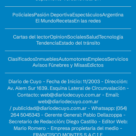
Policiales
Pasión Deportiva
Espectáculos
Argentina
El Mundo
Recetas
En las redes
Cartas del lector
Opinion
Sociales
Salud
Tecnología
Tendencia
Estado del tránsito
Clasificados
Inmuebles
Automotores
Empleos
Servicios
Avisos Fúnebres y Misas
Edictos
Diario de Cuyo - Fecha de Inicio: 11/2003 - Dirección:
Av. Alem Sur 1639. Esquina Lateral de Circunvalación -
Contacto:
web@diariodecuyo.com.ar
- Email:
web@diariodecuyo.com.ar
/
publicidad@diariodecuyo.com.ar
-
Whatsapp: (054)
264 5045343 - Gerente General: Pablo Dellazoppa -
Secretario de Redacción: Diego Castillo - Editor Web:
Mario Romero - Empresa propietaria del medio -
FRANCISCO MONTES S.A.C.I.F.