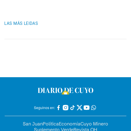
LAS MÁS LEIDAS
Seguinos en:
San Juan
Política
Economía
Cuyo Minero
Suplemento Verde
Revista OH