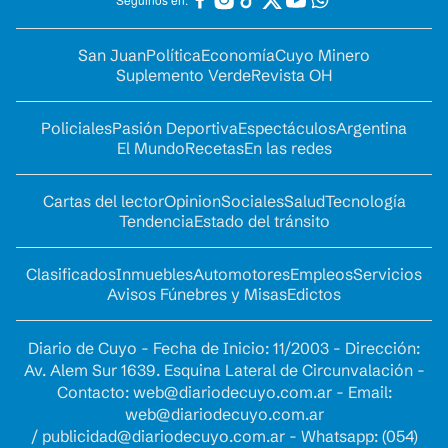
San Juan
Política
Economía
Cuyo Minero
Suplemento Verde
Revista OH
Policiales
Pasión Deportiva
Espectáculos
Argentina
El Mundo
Recetas
En las redes
Cartas del lector
Opinion
Sociales
Salud
Tecnología
Tendencia
Estado del tránsito
Clasificados
Inmuebles
Automotores
Empleos
Servicios
Avisos Fúnebres y Misas
Edictos
Diario de Cuyo - Fecha de Inicio: 11/2003 - Dirección:
Av. Alem Sur 1639. Esquina Lateral de Circunvalación -
Contacto:
web@diariodecuyo.com.ar
- Email:
web@diariodecuyo.com.ar
/
publicidad@diariodecuyo.com.ar
-
Whatsapp: (054)