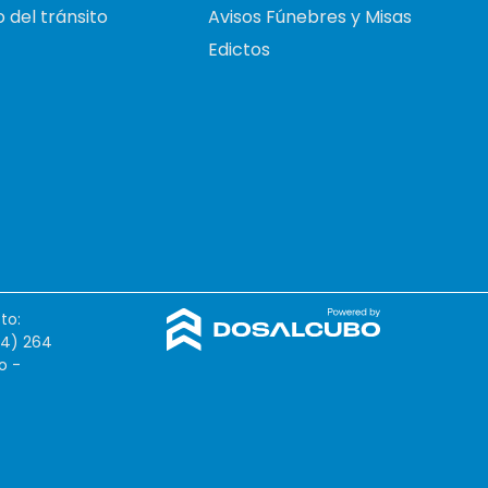
 del tránsito
Avisos Fúnebres y Misas
Edictos
to:
54) 264
o -