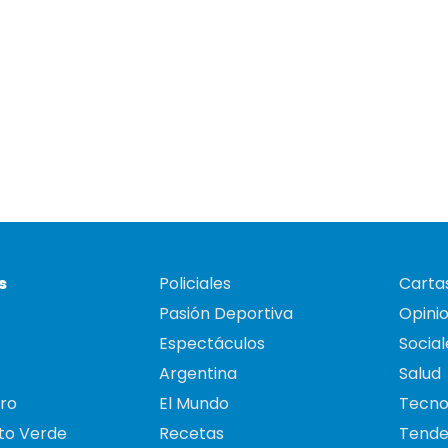
s
Policiales
Cartas
Pasión Deportiva
Opini
Espectáculos
Social
Argentina
Salud
ro
El Mundo
Tecno
to Verde
Recetas
Tende