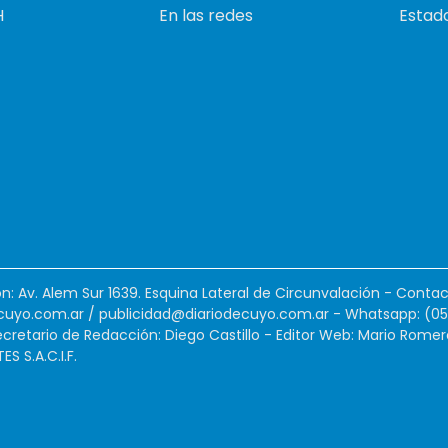
H
En las redes
Estado
ión: Av. Alem Sur 1639. Esquina Lateral de Circunvalación - Contac
cuyo.com.ar
/
publicidad@diariodecuyo.com.ar
-
Whatsapp: (0
cretario de Redacción: Diego Castillo - Editor Web: Mario Romer
 S.A.C.I.F.