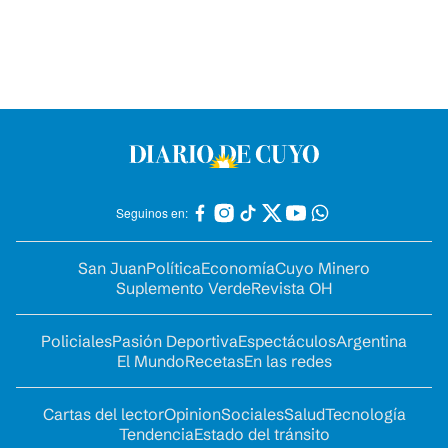
Seguinos en:
San Juan
Política
Economía
Cuyo Minero
Suplemento Verde
Revista OH
Policiales
Pasión Deportiva
Espectáculos
Argentina
El Mundo
Recetas
En las redes
Cartas del lector
Opinion
Sociales
Salud
Tecnología
Tendencia
Estado del tránsito