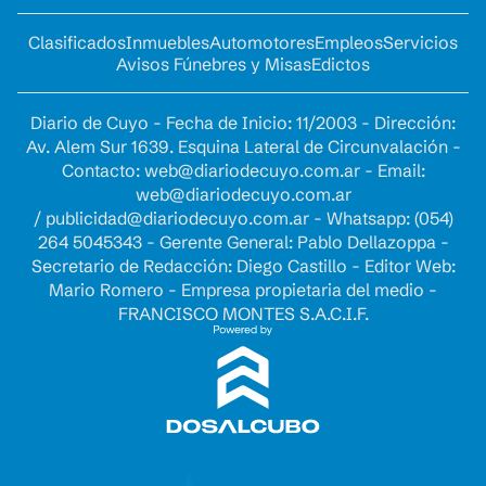
Clasificados
Inmuebles
Automotores
Empleos
Servicios
Avisos Fúnebres y Misas
Edictos
Diario de Cuyo - Fecha de Inicio: 11/2003 - Dirección:
Av. Alem Sur 1639. Esquina Lateral de Circunvalación -
Contacto:
web@diariodecuyo.com.ar
- Email:
web@diariodecuyo.com.ar
/
publicidad@diariodecuyo.com.ar
-
Whatsapp: (054)
264 5045343 - Gerente General: Pablo Dellazoppa -
Secretario de Redacción: Diego Castillo - Editor Web:
Mario Romero - Empresa propietaria del medio -
FRANCISCO MONTES S.A.C.I.F.