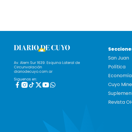
Seccione
San Juan
Av. Alem Sur 1639. Esquina Lateral de
Política
Circunvalación
diariodecuyo.com.ar
Economía
Siguenos en:
Cuyo Mine
Suplemen
Revista O