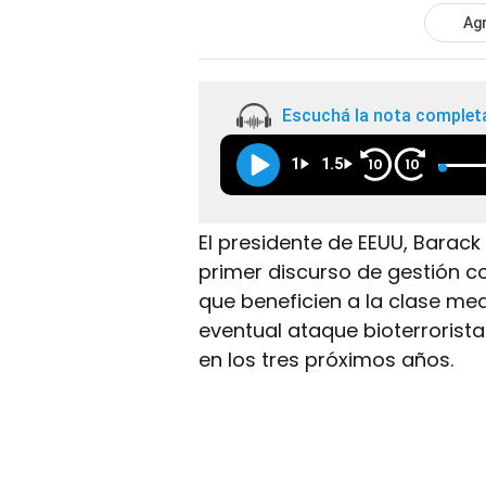
Agr
Escuchá la nota complet
1
1.5
10
10
El presidente de EEUU, Barac
primer discurso de gestión 
que beneficien a la clase me
eventual ataque bioterrorista
en los tres próximos años.