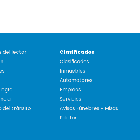
 del lector
Clasificados
on
Clasificados
es
Inmuebles
Automotores
logía
Empleos
ncia
Servicios
 del tránsito
Avisos Fúnebres y Misas
Edictos