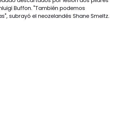
uedado descartados por lesión dos pilares
anluigi Buffon. "También podemos
s", subrayó el neozelandés Shane Smeltz.