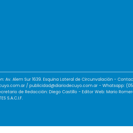
ión: Av. Alem Sur 1639. Esquina Lateral de Circunvalación - Contac
cuyo.com.ar
/
publicidad@diariodecuyo.com.ar
-
Whatsapp: (0
cretario de Redacción: Diego Castillo - Editor Web: Mario Romer
 S.A.C.I.F.