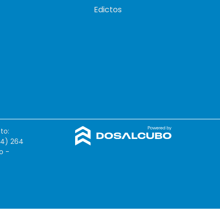
Edictos
to:
54) 264
o -