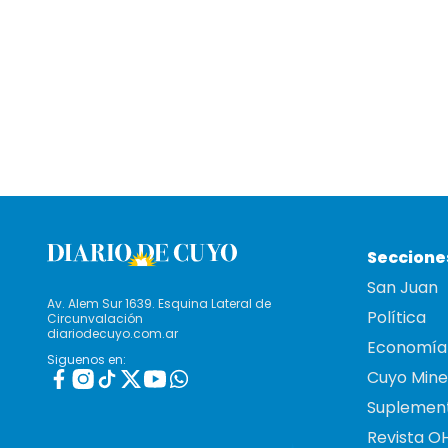
Seccione
San Juan
Av. Alem Sur 1639. Esquina Lateral de
Política
Circunvalación
diariodecuyo.com.ar
Economía
Siguenos en:
Cuyo Mine
Suplemen
Revista O