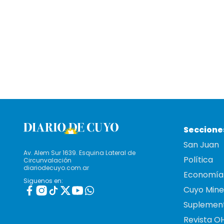
Seccione
San Juan
Av. Alem Sur 1639. Esquina Lateral de
Política
Circunvalación
diariodecuyo.com.ar
Economía
Siguenos en:
Cuyo Mine
Suplemen
Revista O