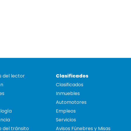
 del lector
Clasificados
on
Clasificados
es
Inmuebles
Automotores
logía
Empleos
ncia
Servicios
 del tránsito
Avisos Fúnebres y Misas