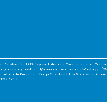
ión: Av. Alem Sur 1639. Esquina Lateral de Circunvalación - Contac
cuyo.com.ar
/
publicidad@diariodecuyo.com.ar
-
Whatsapp: (0
cretario de Redacción: Diego Castillo - Editor Web: Mario Romer
 S.A.C.I.F.