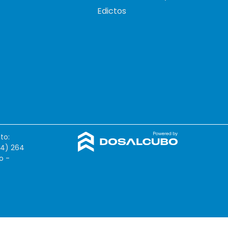
Edictos
to:
54) 264
o -