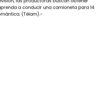
visión, las productoras buscan obtener
prenda a conducir una camioneta para 14
omántica. (Télam).-